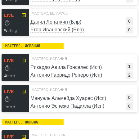
МАСТЕРС. БЕЛАРУСЬ
LIVE
0
Данил Лопаткин (Блр)
Егор Ивановский (Блр)
0
Waiting
МАСТЕРС. ИСПАНИЯ
МАСТЕРС. ИСПАНИЯ
LIVE
1
Рикардо Авила Гонсалес (Исп)
Антонио Гарридо Роперо (Исп)
2
4th set
МАСТЕРС. ИСПАНИЯ
LIVE
0
Мануэль Альмейда Хуарес (Исп)
Антонио Эспежо Падилла (Исп)
0
1st set
МАСТЕРС. ПОЛЬША
МАСТЕРС. ПОЛЬША
LIVE