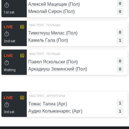
0
Алексей Мацещик (Пол)
Миколай Сирон (Пол)
0
1st set
МАСТЕРС. ПОЛЬША
LIVE
0
Тимотеуш Милас (Пол)
Камиль Гала (Пол)
1
2nd set
МАСТЕРС. ПОЛЬША
LIVE
0
Павел Яскольски (Пол)
Аркадиуш Земинский (Пол)
0
Waiting
МАСТЕРС. АРГЕНТИНА
LIVE
1
Томас Тапиа (Арг)
Аудио Кольманарес (Арг)
1
3rd set