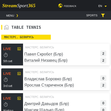
Stream
Sport
365
EN
FEEDBACK
SPORTS
MENU
TABLE TENNIS
МАСТЕРС. БЕЛАРУСЬ
МАСТЕРС. БЕЛАРУСЬ
LIVE
2
Павел Скробот (Блр)
Виталий Низавец (Блр)
2
5th set
МАСТЕРС. БЕЛАРУСЬ
LIVE
0
Владислав Боровко (Блр)
Ярослав Стариченок (Блр)
2
3rd set
МАСТЕРС. БЕЛАРУСЬ
LIVE
0
Дмитрий Давыдов (Блр)
Максим Щадько (Блр)
0
Waiting